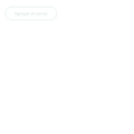
Agregar al carrito
DELICIAS
Pastelería sin gluten para todos los gustos.
CONTACTO
+54 9 381 669-6092
silvanagarcia@tucumanceliacos.com
SEGUINOS EN NUESTRAS REDES 
SOCIALES