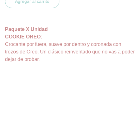
Agregar al carrito
Paquete X Unidad
COOKIE OREO:
Crocante por fuera, suave por dentro y coronada con
trozos de Oreo. Un clásico reinventado que no vas a poder
dejar de probar.
DELICIAS
Pastelería sin gluten para todos los gustos.
CONTACTO