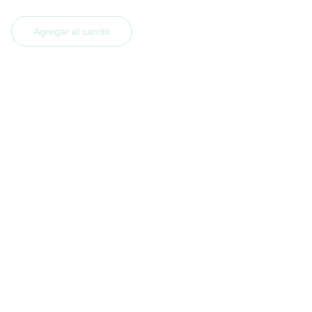
Agregar al carrito
DELICIAS
Pastelería sin gluten para todos los gustos.
CONTACTO
+54 9 381 669-6092
silvanagarcia@tucumanceliacos.com
SEGUINOS EN NUESTRAS REDES 
SOCIALES