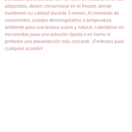
adquiridos, deben conservarse en el freezer, donde
mantienen su calidad durante 3 meses. Al momento de
consumirlos, puedes descongelarlos a temperatura
ambiente para una textura suave y natural, calentarlos en
microondas para una solución rápida o en horno si
prefieres una presentación más crocante. ¡Perfectos para
cualquier ocasión!
DELICIAS
Pastelería sin gluten para todos los gustos.
CONTACTO
+54 9 381 669-6092