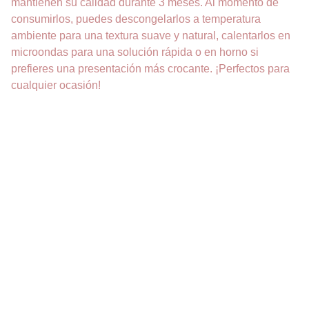
mantienen su calidad durante 3 meses. Al momento de
consumirlos, puedes descongelarlos a temperatura
ambiente para una textura suave y natural, calentarlos en
microondas para una solución rápida o en horno si
prefieres una presentación más crocante. ¡Perfectos para
cualquier ocasión!
DELICIAS
Pastelería sin gluten para todos los gustos.
CONTACTO
+54 9 381 669-6092
silvanagarcia@tucumanceliacos.com