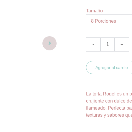
Tamaño
-
+
Agregar al carrito
La torta Rogel es un 
crujiente con dulce d
flameado. Perfecta pa
texturas y sabores q